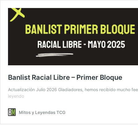
Banlist Racial Libre – Primer Bloque
Actualización Julio 2026 Gladiadores, hemos recibido mucho feed
Banlist
leyendo
Racial
Libre
Mitos y Leyendas TCG
–
Primer
Bloque