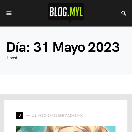
Día:
31 Mayo 2023
1 post
J
JUEGO ORGANIZADO FX