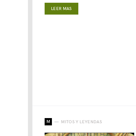
LEER MAS
M
MITOS Y LEYENDAS