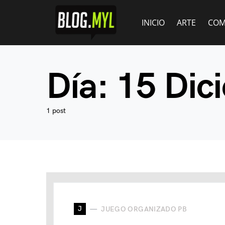
INICIO
ARTE
COM
Día:
15 Dic
1 post
J
JUEGO ORGANIZADO PB