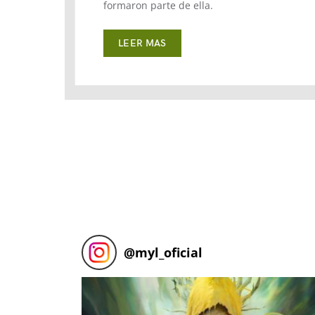
formaron parte de ella.
LEER MAS
@
myl_oficial