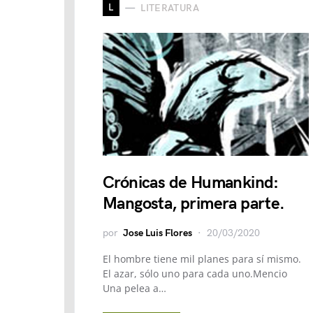
L
LITERATURA
Crónicas de Humankind:
Mangosta, primera parte.
por
Jose Luis Flores
20/03/2020
El hombre tiene mil planes para sí mismo.
El azar, sólo uno para cada uno.Mencio
Una pelea a…