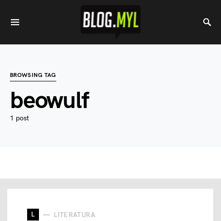
BROWSING TAG
beowulf
1 post
L
LITERATURA