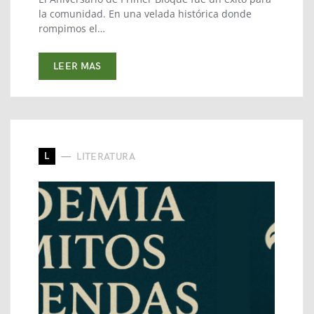
la comunidad. En una velada histórica donde
rompimos el…
LEER MAS
L
LITERATURA