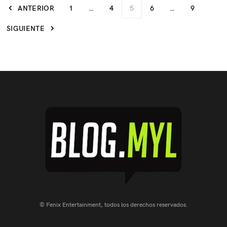
ANTERIOR
1
…
4
5
6
…
9
SIGUIENTE
© Fenix Entertainment, todos los derechos reservados.