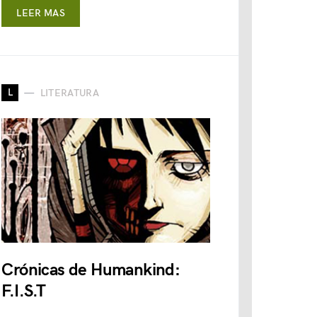
LEER MAS
L
LITERATURA
Crónicas de Humankind:
F.I.S.T