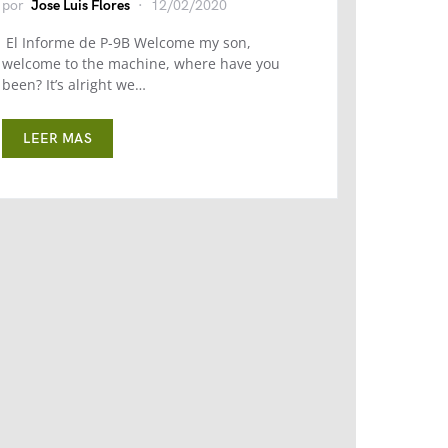
por
Jose Luis Flores
12/02/2020
El Informe de P-9B Welcome my son,
welcome to the machine, where have you
been? It’s alright we…
LEER MAS