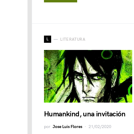
L
LITERATURA
Humankind, una invitación
por
Jose Luis Flores
21/02/2020