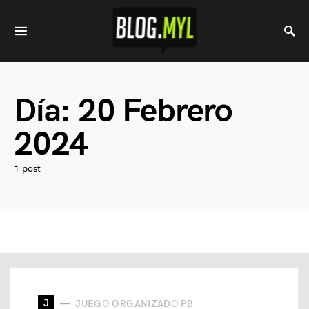
Día:
20 Febrero
2024
1 post
J
JUEGO ORGANIZADO PB