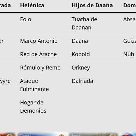
rada
Helénica
Hijos de Daana
Domi
Eolo
Tuatha de
Absa
Daanan
ar
Marco Antonio
Daana
Guiz
Red de Aracne
Kobold
Nuh
Rómulo y Remo
Orkney
wyre
Ataque
Dalriada
Fulminante
Hogar de
Demonios