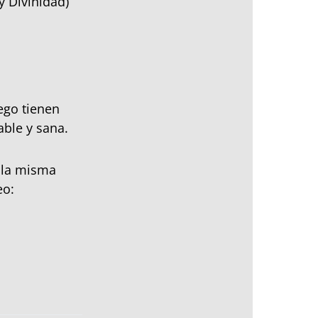
y Divinidad)
ego tienen
able y sana.
la misma
eo: