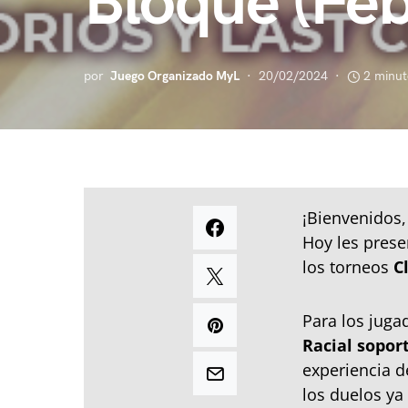
Bloque (Fe
por
Juego Organizado MyL
20/02/2024
2 minut
¡Bienvenidos,
Hoy les pres
los torneos
C
Para los jug
Racial soport
experiencia d
los duelos ya