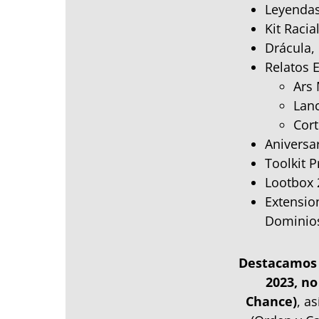
Leyendas
Kit Raci
Drácula,
Relatos 
Ars
Lanc
Cort
Aniversa
Toolkit 
Lootbox 
Extensio
Dominios
Destacamos q
2023, no
Chance)
, a