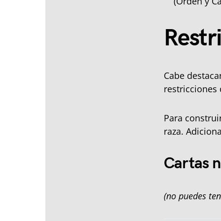
(Orden y Ca
Restr
Cabe destacar
restricciones
Para constru
raza. Adiciona
Cartas n
(no puedes ten