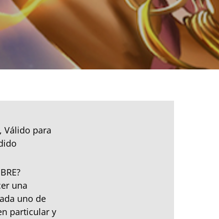
, Válido para
dido
IBRE?
cer una
cada uno de
n particular y