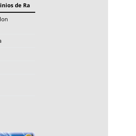
nios de Ra
lon
a