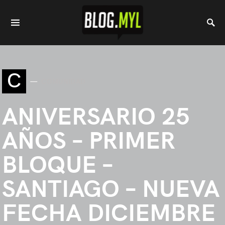
C
COMUNIDAD
ANIVERSARIO 25
AÑOS – PRIMER
BLOQUE –
SANTIAGO – NUEVA
FECHA DICIEMBRE