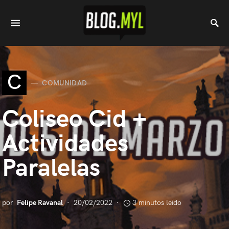
C
COMUNIDAD
Coliseo Cid +
Actividades
Paralelas
por
Felipe Ravanal
20/02/2022
3 minutos leido