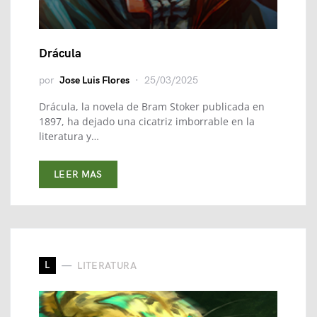
Drácula
por
Jose Luis Flores
25/03/2025
Drácula, la novela de Bram Stoker publicada en
1897, ha dejado una cicatriz imborrable en la
literatura y…
LEER MAS
L
LITERATURA