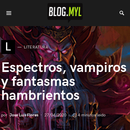
L
LITERATURA
Espectros, vampiros
y fantasmas
hambrientos
por
Jose Luis Flores
27/04/2020
4 minutos leido