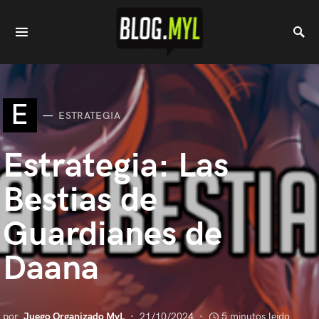
E
ESTRATEGIA
Estrategia: Las
Bestias de
Guardianes de
Daana
por
Juego Organizado MyL
21/10/2024
5 minutos leido