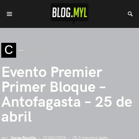
C
COMUNIDAD
Evento Premier
Primer Bloque –
Antofagasta – 25 de
abril
por
Jorge Bonilla
12/03/2026
3 minutos leido