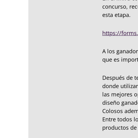
concurso, rec
esta etapa.
https://form
A los ganador
que es import
Después de t
donde utiliza
las mejores o
diseño ganado
Colosos adem
Entre todos l
productos de