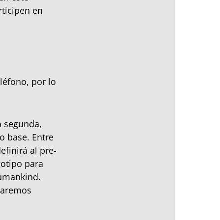
ticipen en
léfono, por lo
a segunda,
o base. Entre
finirá al pre-
gotipo para
Humankind.
tearemos