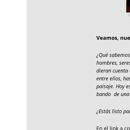
P
Veamos, nuev
¿Qué sabemos 
hombres, sere
dieran cuenta
entre ellos, h
paisaje. Hoy e
bando de una 
¿Estás listo p
En el link a 