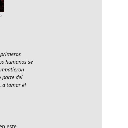
do
 primeros
los humanos se
combatieron
 parte del
, a tomar el
en este