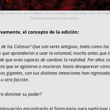
ara inspirarlos, les comparto una ilustración, nunca antes vista, de Wal
Retamales para próxima edición.
amente, el concepto de la edición:
de los Colosos? Que son seres antiguos, tanto como los
s que aprendieron a usar la voluntad, mucho antes que 
 de que eran capaces de cambiar la realidad. Por años 
asta que se agotaron o murieron, hasta desaparecer como
sos gigantes, con sus distintas intenciones han regresado
u otra facción.
ara dominar su poder?
continuación encontrarás el formulario para participar 