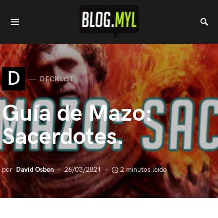
D
DECKLIST
Guía de Mazo:
Sacerdotes.
por
David Osben
26/03/2021
2 minutos leido