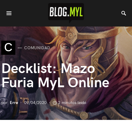
C
COMUNIDAD
Decklist: Mazo
Furia MyL Online
por
Erre
09/04/2020
2 minutos leido