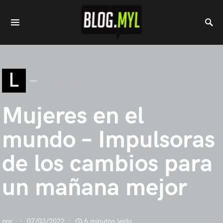
L
LITERATURA
Mujeres en el
mundo – Impulsoras
de los cambios para
un mañana mejor
por
07/03/2022
6 minutos leido