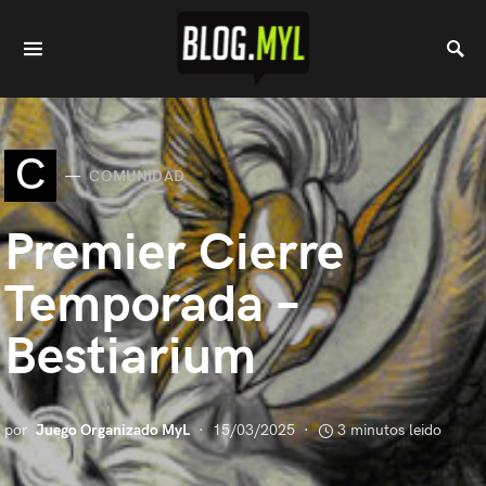
C
COMUNIDAD
Premier Cierre
Temporada –
Bestiarium
por
Juego Organizado MyL
15/03/2025
3 minutos leido