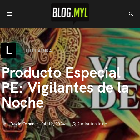
L
LITERATURA
Producto Especial
PE: Vigilantes de la
Noche
por
David Osben
04/12/2024
2 minutos leido