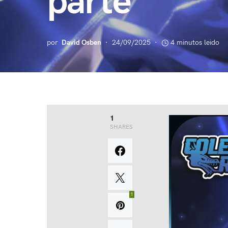
parte
por
David Osben
24/09/2025
4 minutos leido
1
SHARES
1