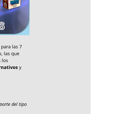
para las 7
o, las que
 los
rnativos
y
porte del tipo