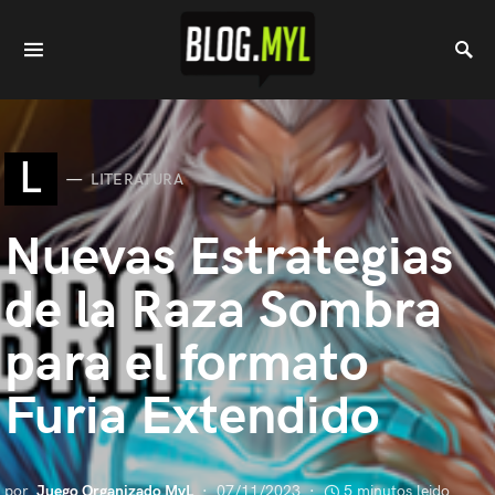
L
LITERATURA
Nuevas Estrategias
de la Raza Sombra
para el formato
Furia Extendido
por
Juego Organizado MyL
07/11/2023
5 minutos leido