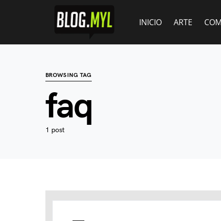
INICIO
ARTE
COM
BROWSING TAG
faq
1 post