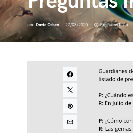
Preguntas f
por
David Osben
27/03/2020
2 minutos leido
Guardianes de
listado de pr
P: ¿Cuándo es
R: En Julio de
P:
¿Cómo con
R:
Las gemas l