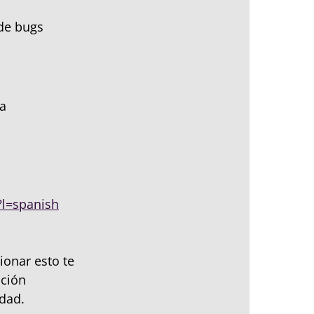
 de bugs
ra
?l=spanish
ionar esto te
cción
edad.