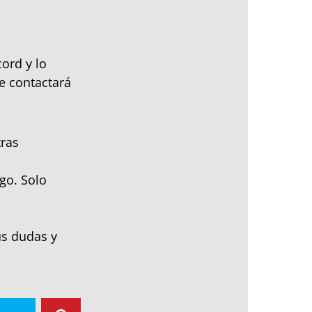
ord y lo
e contactará
tras
go. Solo
us dudas y