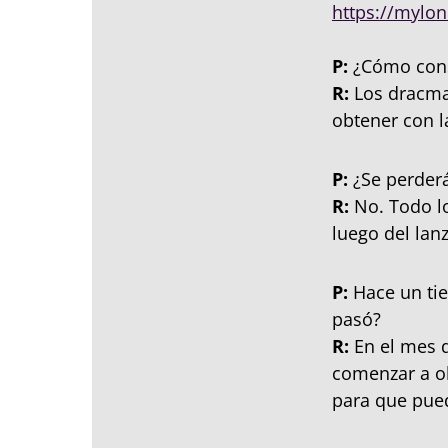
https://mylon
P:
¿Cómo cons
R:
Los dracmas
obtener con l
P:
¿Se perderá
R:
No. Todo l
luego del lanz
P:
Hace un tie
pasó?
R:
En el mes d
comenzar a o
para que pue