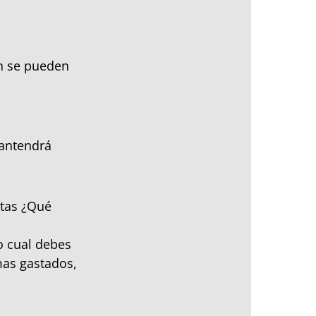
n se pueden
mantendrá
rtas ¿Qué
lo cual debes
mas gastados,