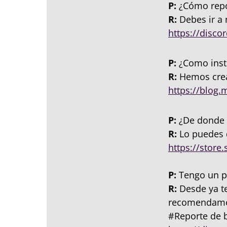
P:
¿Cómo repo
R:
Debes ir a 
https://disco
P:
¿Como inst
R:
Hemos cread
https://blog.
P:
¿De donde 
R:
Lo puedes 
https://stor
P:
Tengo un p
R:
Desde ya t
recomendamos 
#Reporte de b