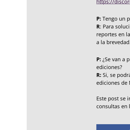
https://disco
P:
Tengo un p
R
: Para solu
reportes en l
a la brevedad
P:
¿Se van a p
ediciones?
R:
Si, se podr
ediciones de 
Este post se 
consultas en 