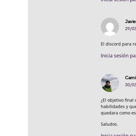
Javie
29/03
El discord para r
Inicia sesión p
Cami
30/03
¿El objetivo fina
habilidades y qu
quedara como est
Saludos.
Inicia sesión p