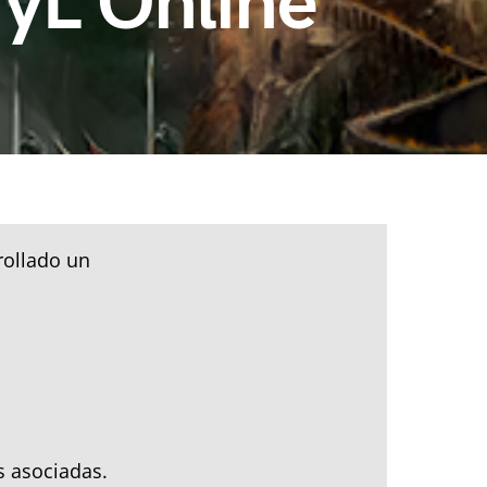
MyL Online
rollado un
s asociadas.