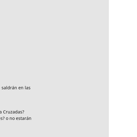
 saldrán en las
da Cruzadas?
s? o no estarán