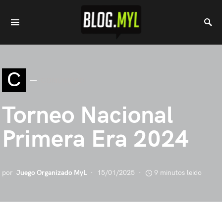
C
COMUNIDAD
Torneo Nacional
Primera Era 2024
por
Juego Organizado MyL
15/01/2025
9 minutos leido