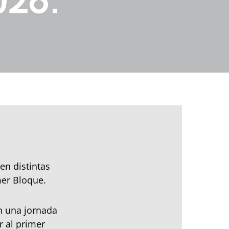
026.
en distintas
mer Bloque.
n una jornada
 al primer