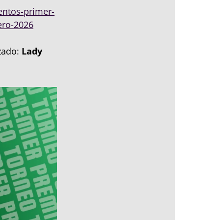
ventos-primer-
ero-2026
izado:
Lady