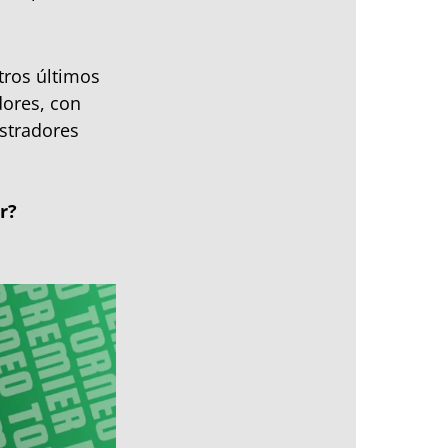
tros últimos
dores, con
ustradores
r?