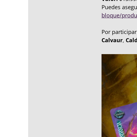
Puedes asegur
bloque/produ
Por participa
Calvaur
,
Cal