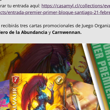
ar tu entrada aquí:
https://casamyl.cl/collections/e
cts/entrada-premier-primer-bloque-santiago-21-febr
r recibirás tres cartas promocionales de Juego Organ
dero de la Abundancia
y
Carnwennan.