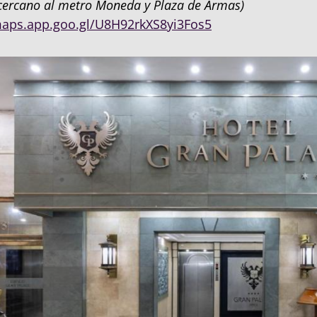
cercano al metro Moneda y Plaza de Armas)
maps.app.goo.gl/U8H92rkXS8yi3Fos5