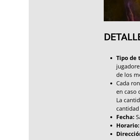
DETALL
Tipo de 
jugadore
de los m
Cada ron
en caso 
La canti
cantidad 
Fecha:
S
Horario:
Direcció