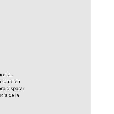
bre las
za también
ara disparar
cia de la