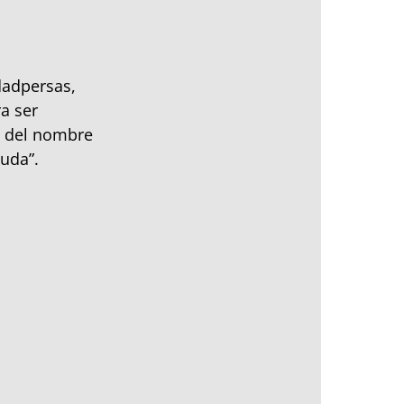
dadpersas,
a ser
n del nombre
yuda”.