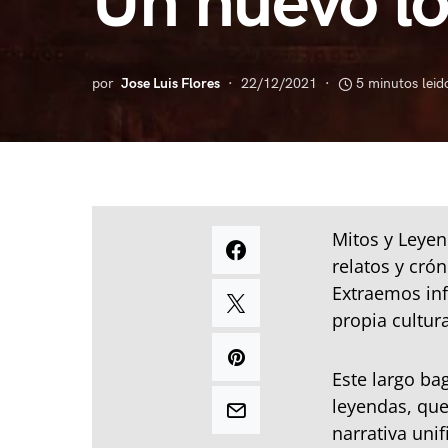
Un nuevo lo
por
Jose Luis Flores
22/12/2021
5 minutos leid
Mitos y Leyen
relatos y cró
Extraemos inf
propia cultur
Este largo b
leyendas, qu
narrativa uni