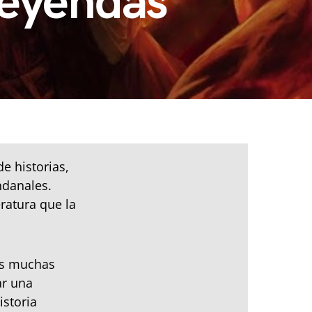
Leyendas
e historias,
ndanales.
ratura que la
os muchas
ar una
istoria