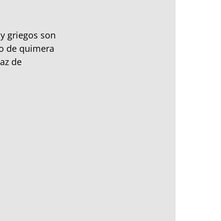
 y griegos son
po de quimera
paz de