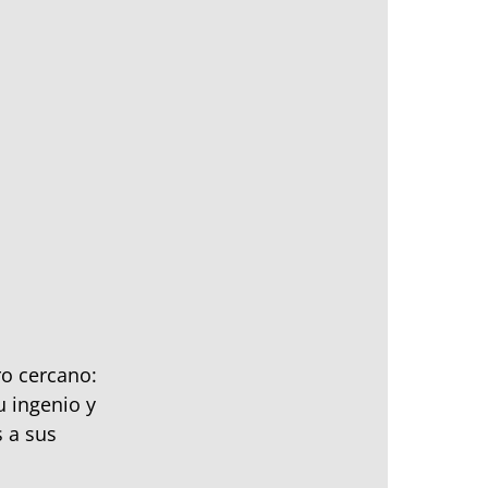
ro cercano:
u ingenio y
 a sus