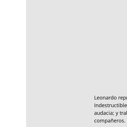
Leonardo repr
Indestructibl
audacia; y tr
compañeros.