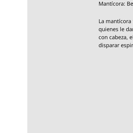
Mantícora: Be
La mantícora 
quienes le da
con cabeza, e
disparar espi