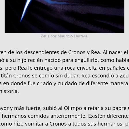
Zeus por Mauricio Herrera.
ven de los descendientes de Cronos y Rea. Al nacer el 
mó a su hijo recién nacido para engullirlo, como habí
os, pero Rea le entregó una roca envuelta en pañales 
el titán Cronos se comió sin dudar. Rea escondió a Ze
a en donde fue criado y cuidado de diferente maner
historia.
yor y más fuerte, subió al Olimpo a retar a su padre
s hermanos comidos anteriormente. Existen diferente
como hizo vomitar a Cronos a todos sus hermanos, p