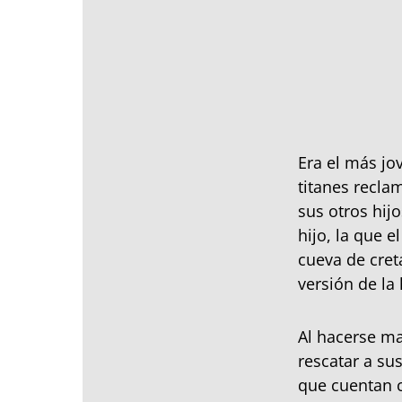
Era el más jo
titanes recla
sus otros hij
hijo, la que 
cueva de cret
versión de la 
Al hacerse ma
rescatar a su
que cuentan 