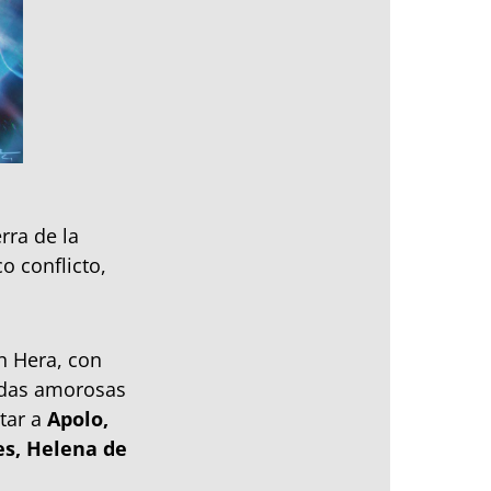
rra de la
o conflicto,
n Hera, con
adas amorosas
tar a
Apolo,
es, Helena de