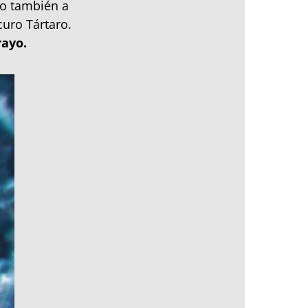
no también a
uro Tártaro.
rayo.