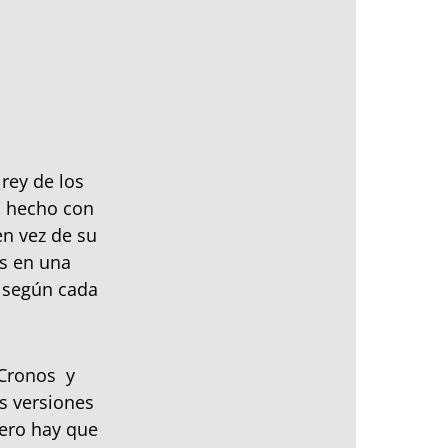
rey de los
a hecho con
en vez de su
us en una
a según cada
 Cronos y
s versiones
ero hay que