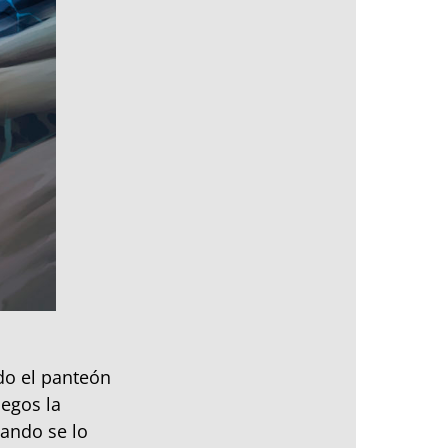
do el panteón
iegos la
uando se lo