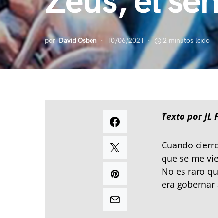
Zeus, el señ
por
David Osben
10/06/2021
2 minutos leido
Texto por JL 
Cuando cierro
que se me vie
No es raro qu
era gobernar 