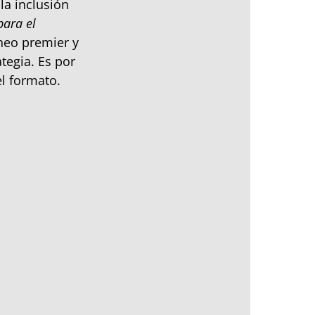
la inclusión
para el
rneo premier y
tegia. Es por
l formato.