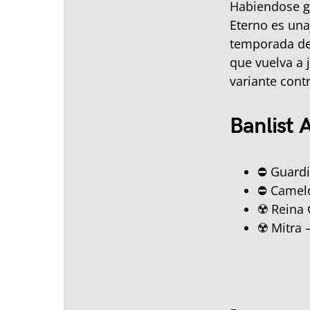
Habiendose g
Eterno es una
temporada de 
que vuelva a 
variante contr
Banlist 
⛔️ Guard
⛔️ Camel
☢️ Reina
☢️ Mitra 