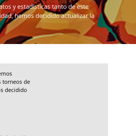
os y estadísticas tanto de este
dad, hemos decidido actualizar la
hemos
s torneos de
os decidido