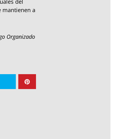
uales del
e mantienen a
uego Organizado