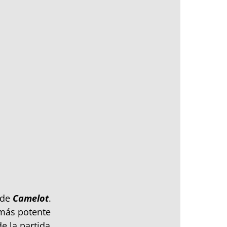
n de
Camelot
.
 más potente
e la partida.