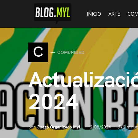
INICIO
ARTE
COM
C
COMUNIDAD
Actualizaci
2024
por
Juego Organizado MyL
12/08/2024
2 minut