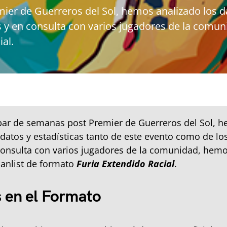
er de Guerreros del Sol, hemos analizado los dat
 y en consulta con varios jugadores de la comuni
al.
par de semanas post Premier de Guerreros del Sol, 
 datos y estadísticas tanto de este evento como de lo
consulta con varios jugadores de la comunidad, hem
 banlist de formato
Furia Extendido Racial
.
 en el Formato