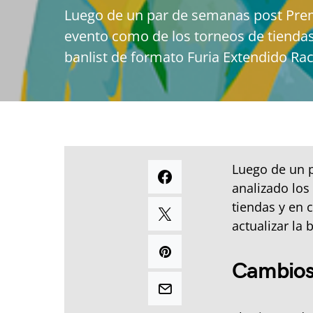
Luego de un par de semanas post Premi
evento como de los torneos de tiendas
banlist de formato Furia Extendido Raci
Luego de un 
analizado los
tiendas y en 
actualizar la
Cambios