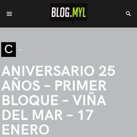
C
COMUNIDAD
ANIVERSARIO 25
AÑOS – PRIMER
BLOQUE – VIÑA
DEL MAR – 17
ENERO