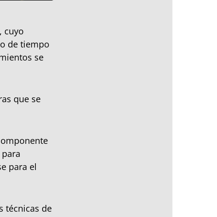
, cuyo
do de tiempo
imientos se
ras que se
n componente
 para
e para el
s técnicas de