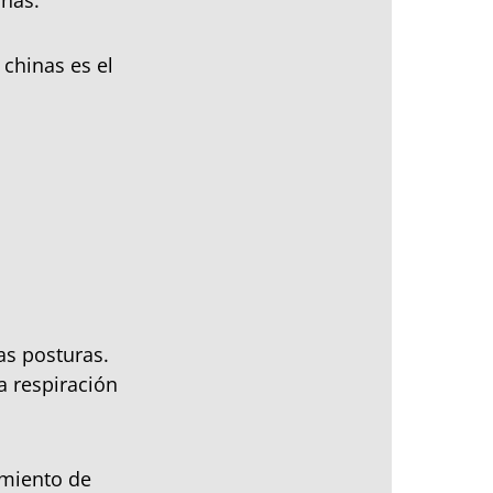
inas.
chinas es el
as posturas.
la respiración
amiento de