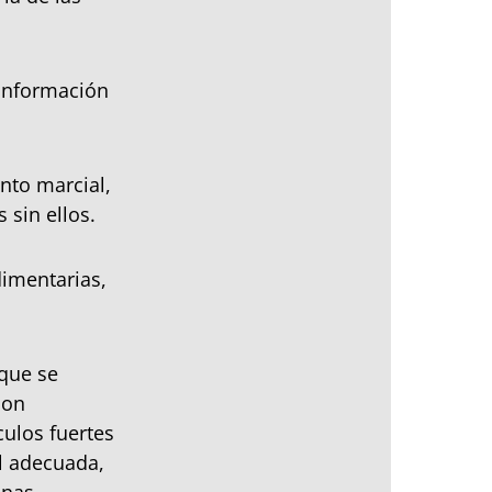
información
nto marcial,
 sin ellos.
imentarias,
que se
son
culos fuertes
al adecuada,