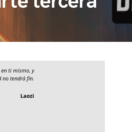
rte tercera
 en ti mismo, y
d no tendrá fin.
Laozi