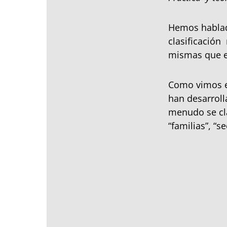
Hemos hablado
clasificació
mismas que es
Como vimos en
han desarrolla
menudo se cl
“familias”, “s