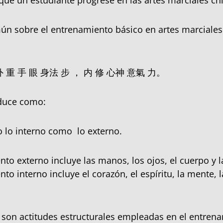
que un estudiante progrese en las artes marciales ch
n sobre el entrenamiento básico en artes marciales 
 重 手 眼 身法 步 ， 内 修 心神 意氣 力。
aduce como:
o lo interno como lo externo.
nto externo incluye las manos, los ojos, el cuerpo y l
to interno incluye el corazón, el espíritu, la mente, 
son actitudes estructurales empleadas en el entren