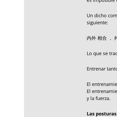
es imposible 
Un dicho comú
siguiente:
内外 相合 ， 外
Lo que se tr
Entrenar tant
El entrenamie
El entrenamien
y la fuerza.
Las posturas