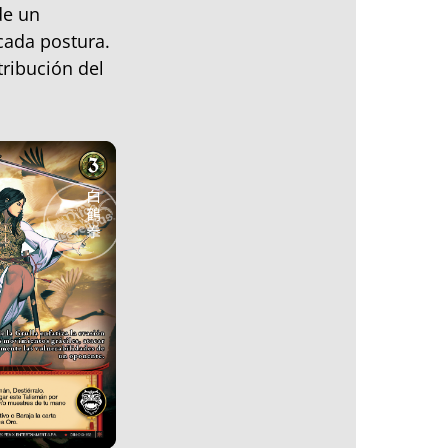
de un
cada postura.
tribución del