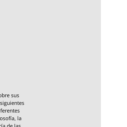
obre sus
siguientes
ferentes
sofía, la
ía de las