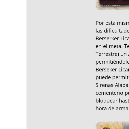
Por esta mis
las dificulta
Berserker Lic
en el meta. T
Terrestre) un
permitiéndole
Berseker Lica
puede permiti
Sirenas Alada
cementerio pu
bloquear hast
hora de armar