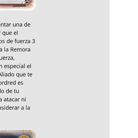
entar una de
r que el
os de fuerza 3
ra la Remora
uerza,
 especial el
Aliado que te
ordred es
do de tu
 atacar ni
siderar a la