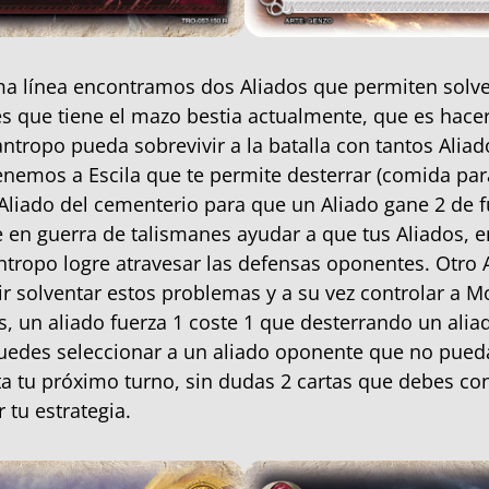
ma línea encontramos dos Aliados que permiten solv
des que tiene el mazo bestia actualmente, que es hace
antropo pueda sobrevivir a la batalla con tantos Aliad
enemos a Escila que te permite desterrar (comida pa
 Aliado del cementerio para que un Aliado gane 2 de f
 en guerra de talismanes ayudar a que tus Aliados, en
ntropo logre atravesar las defensas oponentes. Otro 
r solventar estos problemas y a su vez controlar a M
s, un aliado fuerza 1 coste 1 que desterrando un alia
edes seleccionar a un aliado oponente que no pueda
a tu próximo turno, sin dudas 2 cartas que debes con
 tu estrategia.