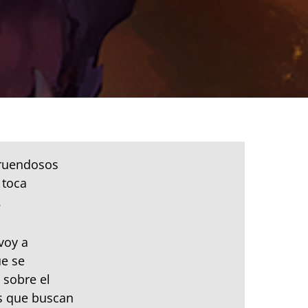
truendosos
 toca
.
voy a
ue se
 sobre el
os que buscan