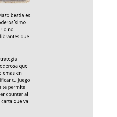
Mazo bestia es
poderosísimo
r o no
librantes que
trategia
poderosa que
oblemas en
ficar tu juego
a te permite
er counter al
 carta que va