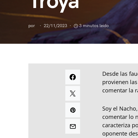
Troya
por
22/11/2023
3 minutos leido
Desde las fau
provienen las
comentar la r
Soy el Nacho,
comentar lo n
caracteriza p
oponente desd