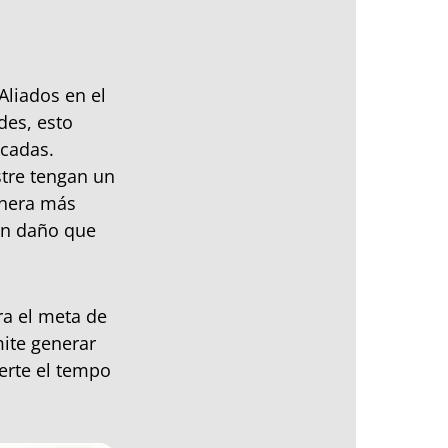
Aliados en el
des, esto
ncadas.
tre tengan un
anera más
 un daño que
ra el meta de
mite generar
erte el tempo