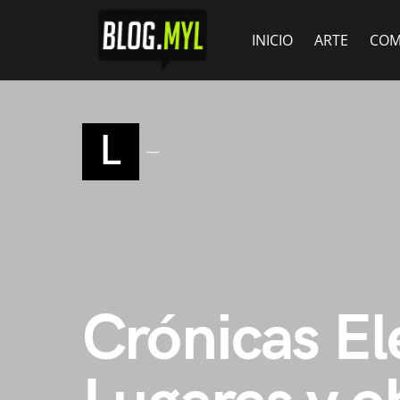
INICIO
ARTE
COM
L
LITERATURA
Crónicas El