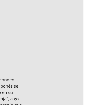
esconden
aponés se
o en su
oja”, algo