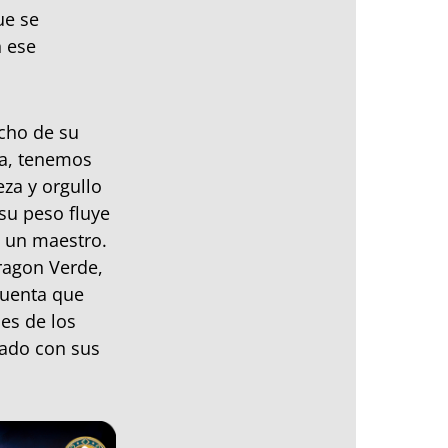
ue se
n ese
cho de su
ra, tenemos
za y orgullo
 su peso fluye
e un maestro.
ragon Verde,
cuenta que
nes de los
ado con sus