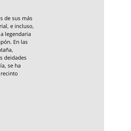
os de sus más
ial, e incluso,
 la legendaria
apón. En las
taña,
as deidades
ía, se ha
 recinto