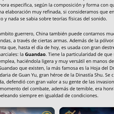
nora especifica, según la composición y forma con q
na elaboración muy refinada, si consideramos que e
o y nada se sabia sobre teorías físicas del sonido.
 ámbito guerrero, China también puede contarnos mu
yendas, a través de ciertas armas. Además de la pólvo
ta que, hasta el día de hoy, es usada con gran destre
arciales: la
Guandao
. Tiene la particularidad de que
emplea, haciéndola ligera y muy versátil en manos d
Guandao que existen, la más famosa es la Hoja del D
daria de Guan Yu, gran héroe de la Dinastía Shu. Se 
da, defendió con gran valor a su gente de las invasio
l momento del combate, además de temible, era honr
peleando siempre en igualdad de condiciones.