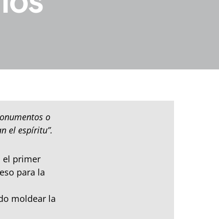
ios
monumentos o
 el espíritu”.
el primer
eso para la
ido moldear la