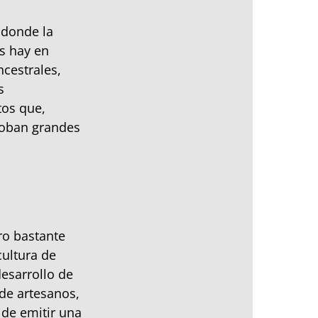
 donde la
s hay en
ncestrales,
s
tos que,
loban grandes
ro bastante
cultura de
desarrollo de
de artesanos,
 de emitir una