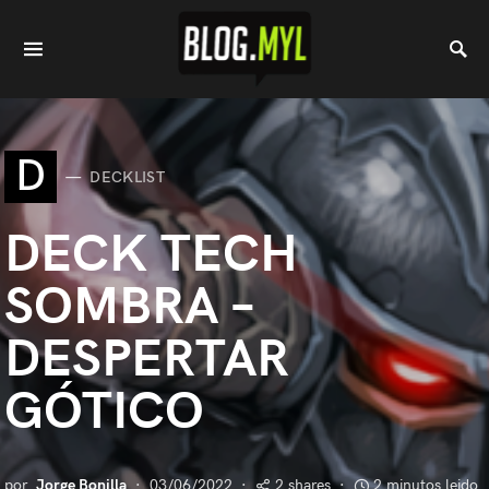
D
DECKLIST
DECK TECH
SOMBRA –
DESPERTAR
GÓTICO
por
Jorge Bonilla
03/06/2022
2 shares
2 minutos leido