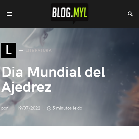
L
LITERATURA
Dia Mundial del
Ajedrez
por
19/07/2022
5 minutos leido