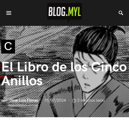
C
COMUNIDAD
El Libro de los Cinco
Anillos
por
Jose Luis Flores
15/07/2024
3 minutos leido