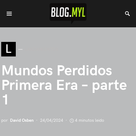
L
LANZAMIENTOS
Mundos Perdidos
Primera Era – parte
1
por
David Osben
24/04/2024
4 minutos leido