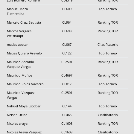
Luis Romero Romero
CL4319
Ranking TOR
Manuel Mora
CL609
Top Torneo
Fuentealba
Marcelo Cruz Bautista
CL964
Ranking TOR
Marcos Vergara
CL698
Ranking TOR
Weishaupt
matias azocar
CL067
Cllasificatorio
Matias Quiero Arevalo
CL122
Top Torneo
Mauricio Antonio
CL2501
Ranking TOR
Vasquez Vargas
Mauricio Muñoz
CL4697
Ranking TOR
Mauricio Rojas Navarro
CL017
Top Torneo
Mauricio Vazquez
CL2501
Ranking TOR
Vargas
Nahuel Moya Escobar
CL144
Top Torneo
Nelson Uribe
CL465
Clasificatorio
Nicolas araya
CL1608
Ranking TOR
Nicolás Araya Vásquez
CL1608
Clasificatorio