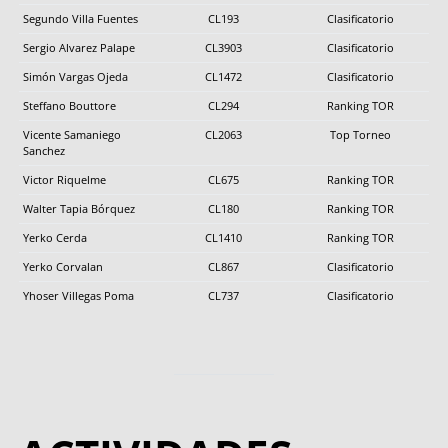
Segundo Villa Fuentes
CL193
Clasificatorio
Sergio Alvarez Palape
CL3903
Clasificatorio
Simón Vargas Ojeda
CL1472
Clasificatorio
Steffano Bouttore
CL294
Ranking TOR
Vicente Samaniego
CL2063
Top Torneo
Sanchez
Victor Riquelme
CL675
Ranking TOR
Walter Tapia Bórquez
CL180
Ranking TOR
Yerko Cerda
CL1410
Ranking TOR
Yerko Corvalan
CL867
Clasificatorio
Yhoser Villegas Poma
CL737
Clasificatorio