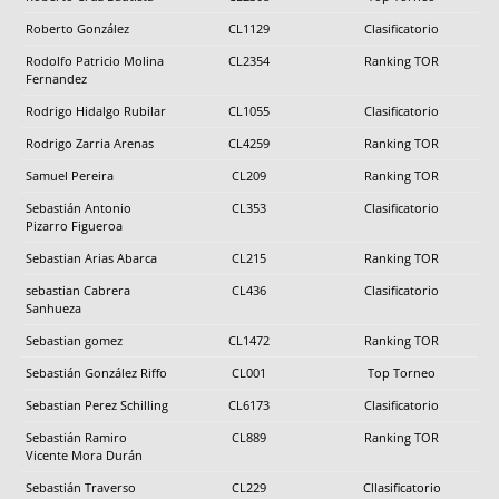
Roberto González
CL1129
Clasificatorio
Rodolfo Patricio Molina
CL2354
Ranking TOR
Fernandez
Rodrigo Hidalgo Rubilar
CL1055
Clasificatorio
Rodrigo Zarria Arenas
CL4259
Ranking TOR
Samuel Pereira
CL209
Ranking TOR
Sebastián Antonio
CL353
Clasificatorio
Pizarro Figueroa
Sebastian Arias Abarca
CL215
Ranking TOR
sebastian Cabrera
CL436
Clasificatorio
Sanhueza
Sebastian gomez
CL1472
Ranking TOR
Sebastián González Riffo
CL001
Top Torneo
Sebastian Perez Schilling
CL6173
Clasificatorio
Sebastián Ramiro
CL889
Ranking TOR
Vicente Mora Durán
Sebastián Traverso
CL229
Cllasificatorio