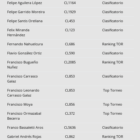
Felipe Aguilera López
CL1164
Clasificatorio
Felipe Garrido Moreira
CL1929
Clasificatorio
Felipe Santis Orellana
CL453
Clasificatorio
Felix Miranda
CL123
Clasificatorio
Hernández
Fernando Nahuelcura
CL686
Ranking TOR
Flavio González Ortiz
CL590
Clasificatorio
Francisco Bugueño
CL2085
Ranking TOR
Nuñez
Francisco Carrasco
CL853
Clasificatorio
Galaz
Francisco Leonardo
CL853
Top Torneo
Carrasco Galaz
Francisco Moya
CL856
Top Torneo
Francisco Ormazabal
CL372
Top Torneo
Becerra
Franco Bassaletti Aros
CL5636
Clasificatorio
Gabriel Andrés Rojas
CL862
Ranking TOR