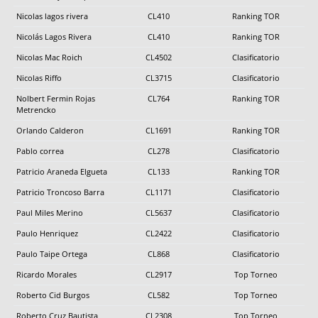
Nicolas lagos rivera
CL410
Ranking TOR
Nicolás Lagos Rivera
CL410
Ranking TOR
Nicolas Mac Roich
CL4502
Clasificatorio
Nicolas Riffo
CL3715
Clasificatorio
Nolbert Fermin Rojas
CL764
Ranking TOR
Metrencko
Orlando Calderon
CL1691
Ranking TOR
Pablo correa
CL278
Clasificatorio
Patricio Araneda Elgueta
CL133
Ranking TOR
Patricio Troncoso Barra
CL1171
Clasificatorio
Paul Miles Merino
CL5637
Clasificatorio
Paulo Henriquez
CL2422
Clasificatorio
Paulo Taipe Ortega
CL868
Clasificatorio
Ricardo Morales
CL2917
Top Torneo
Roberto Cid Burgos
CL582
Top Torneo
Roberto Cruz Bautista
CL2308
Top Torneo