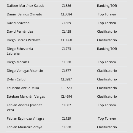
Dalibor Martínez Kalasic
CL386
Ranking TOR
Daniel Berrios Olmedo
CL3084
Top Torneo
David Aravena
CL869
Top Torneo
David Fernández
CL428
Clasificatorio
Diego Barros Pedraza
CL3960
Clasificatorio
Diego Echeverria
CL773
Ranking TOR
Labraña
Diego Morales
CL330
Top Torneo
Diego Venegas Vicencio
CL677
Clasificatorio
Dylan Caibul
CL3287
Clasificatorio
Eduardo Avello Milla
CL 720
Clasificatorio
Esteban Marchán Vargas
CL4694
Clasificatorio
Fabian Andres Jiménez
CL002
Top Torneo
Vera
Fabian Espinoza Villagra
CL129
Top Torneo
Fabian Maureira Araya
CL630
Clasificatorio