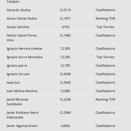
Campos
Gerardo Godoy
CL5115
Clasificatorio
Greco Gómez Rubio
CL1871
Ranking TOR
Guido Sanchez
cl192
Top Torneo
Hector David Flores
CL1482
Clasificatorio
Vera
Ignacio Herrera Letelier
CL309
Clasificatorio
Ignacio Iturra Montalva
CL336
Top Torneo
Ignacio parra
CL739
Clasificatorio
Ignacio Urrutia
CL4240
Clasificatorio
Isaac Juri
CL3642
Clasificatorio
Ivan Molina Ramírez
CL885
Clasificatorio
Jared Miranda
CL2236
Ranking TOR
Santibañe
Javier Emiliano Neira
CL2960
Clasificatorio
Valenzuela
Javier lagunas bravo
cl2602
Clasificatorio