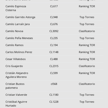
Camilo Espinoza
CL617
Ranking TOR
Cisterna
Camilo Garrido Astorga
CL948
Top Torneo
Camilo Larraín Jara
CL676
Top Torneo
Camilo Novoa
CL3092
Clasificatorio
Camilo Peña Meneses
CL235
Top Torneo
Camilo Ramos
CL194
Ranking TOR
Carlos Molinos Perez
CL1148
Ranking TOR
Cesar Villalobos
CL488
Ranking TOR
Cris Guajardo
CL2315
Clasificatorio
Cristián Alejandro
CL599
Ranking TOR
Aguilera Moreno
Cristian Bustos
cl568
Clasificatorio
palomera
Cristian Valverde
CL1180
Top Torneo
Cristóbal Aguirre
CL1228
Top Torneo
Hurtado