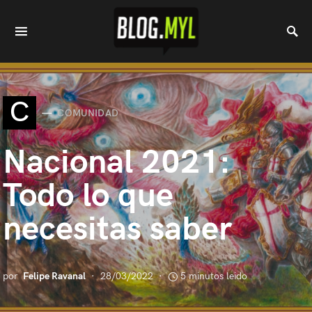
C
COMUNIDAD
Nacional 2021:
Todo lo que
necesitas saber
por
Felipe Ravanal
28/03/2022
5 minutos leido