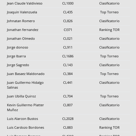
Jean Claude Valdivieso
CL1000
Clasificatorio
Joaquin Valenzuela
CL435
Top Torneo
Johnatan Romero
CL826
Clasificatorio
Jonathan fernandez
Cl371
Ranking TOR
Jonathan Olmedo
CL021
Clasificatorio
Jorge donoso
CL911
Clasificatorio
Jorge Ibarra
CL1686
Top Torneo
Jorge Sagredo
CL143
Clasificatorio
Juan Basaez Maldonado
CL384
Top Torneo
Juan Guillermo Hidalgo
CL441
Clasificatorio
Salinas
Juan Ubilla Quiroz
CL704
Top Torneo
Kevin Guillermo Platter
CL807
Clasificatorio
Muñoz
Luis Alarcon Bustos
CL2028
Clasificatorio
Luis Cardozo Bordones
CL883
Ranking TOR