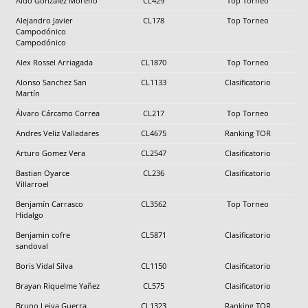
Aldo Gonzalez Moreno
CL429
Top Torneo
Alejandro Javier
CL178
Top Torneo
Campodónico
Campodónico
Alex Rossel Arriagada
CL1870
Top Torneo
Alonso Sanchez San
CL1133
Clasificatorio
Martín
Álvaro Cárcamo Correa
CL217
Top Torneo
Andres Veliz Valladares
CL4675
Ranking TOR
Arturo Gomez Vera
CL2547
Clasificatorio
Bastian Oyarce
CL236
Clasificatorio
Villarroel
Benjamín Carrasco
CL3562
Top Torneo
Hidalgo
Benjamin cofre
CL5871
Clasificatorio
sandoval
Boris Vidal Silva
CL1150
Clasificatorio
Brayan Riquelme Yañez
CL575
Clasificatorio
Bruno Leiva Guerra
CL1323
Ranking TOR