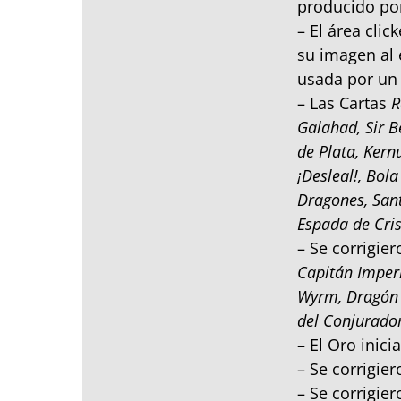
producido por
– El área cli
su imagen al 
usada por un 
– Las Cartas
R
Galahad, Sir 
de Plata, Kern
¡Desleal!, Bol
Dragones, Sant
Espada de Cris
– Se corrigie
Capitán Imper
Wyrm, Dragón C
del Conjurado
– El Oro inici
– Se corrigie
– Se corrigie