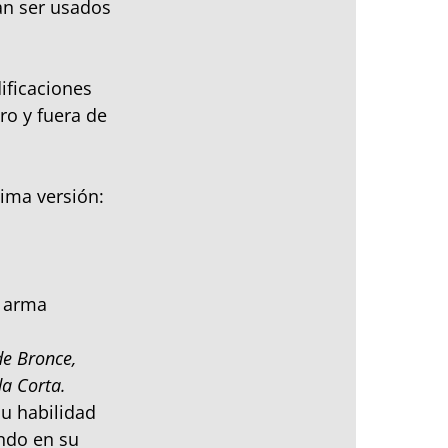
an ser usados
dificaciones
ro y fuera de
ima versión:
n arma
de Bronce,
a Corta.
su habilidad
ando en su