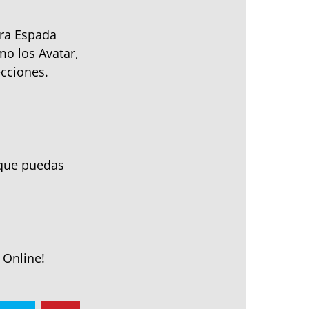
ara Espada
o los Avatar,
ecciones.
a que puedas
 Online!