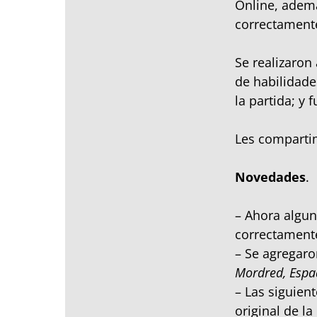
Online, ademá
correctament
Se realizaron
de habilidades
la partida; y 
Les compartim
Novedades
.
– Ahora algun
correctament
– Se agregaro
Mordred, Espa
– Las siguien
original de l