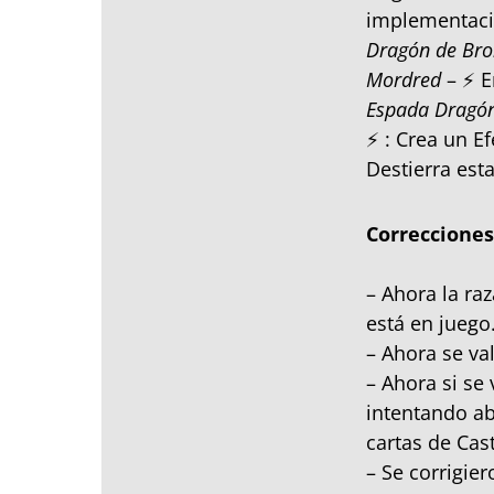
implementación
Dragón de Bro
Mordred
– ⚡ E
Espada Dragó
⚡ : Crea un E
Destierra est
Correcciones
– Ahora la ra
está en juego
– Ahora se va
– Ahora si se
intentando ab
cartas de Cast
– Se corrigie