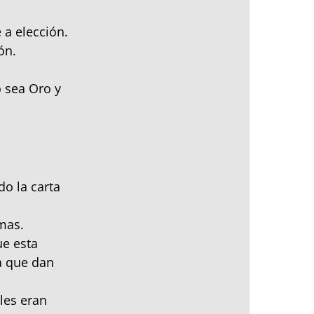
 a elección.
ón.
o sea Oro y
do la carta
mas.
ue esta
da que dan
les eran