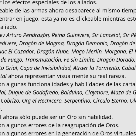
 los efectos especiales de los aliados.
ckeable de las armas ahora desaparece al mismo tiem
entrar en juego, esta ya no es clickeable mientras es
aliado.
ey Arturo Pendragón, Reina Guinivere, Sir Lancelot, Sir Pér
Bedivere, Dragón de Magma, Dragón Demonio, Dragón de
uac El Cazador, Dragón Nube, Mago Merlín, Morgana, El P
a de Fuego, Transmutación, Fe sin Limite, Dragón Dorado
o Grial, Capa de Invisibilidad, Atraer la Tormenta, Cabal
tal
ahora representan visualmente su real rareza.
ron algunas funcionalidades y habilidades de las cart
ial, Duque de Godofredo, Balduino, Claymore, Maza de G
obrizo, Org el Hechicero, Serpentino, Circulo Eterno, O
r
.
al ahora sólo puede ser un Oro sin habilidad.
ron algunos errores de la reagrupación de Oros.
ron algunos errores en la generación de Oros virtuales