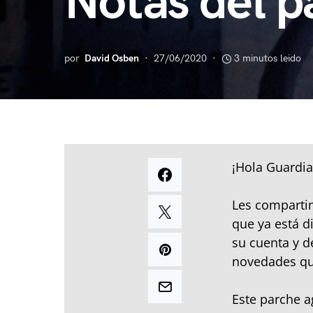
Notas del p
por
David Osben
27/06/2020
3 minutos leido
¡Hola Guardia
Les compartim
que ya está d
su cuenta y d
novedades qu
Este parche 