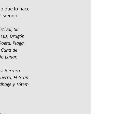
po que lo hace
té siendo
cival, Sir
 Luz, Dragón
oeta, Plaga,
, Cuna de
lo Lunar,
as:
Herrero,
uerra, El Gran
ldhage y Tótem
.