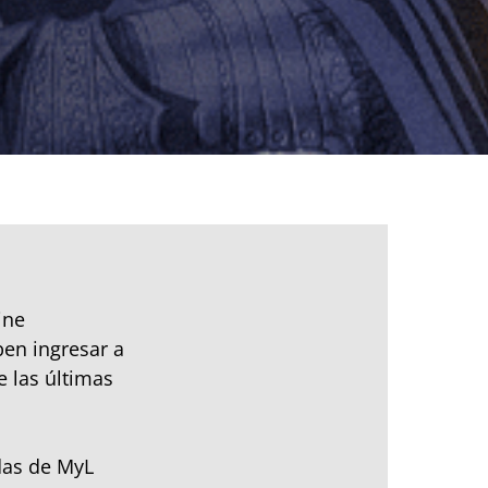
ine
ben ingresar a
e las últimas
das de MyL