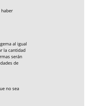
l haber
gema al igual
r la cantidad
Armas serán
idades de
que no sea