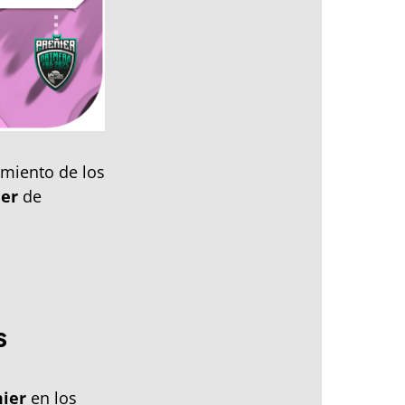
miento de los
er
de
s
ier
en los