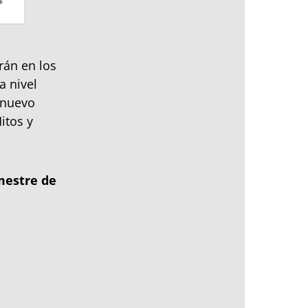
rán en los
a nivel
 nuevo
itos y
mestre de