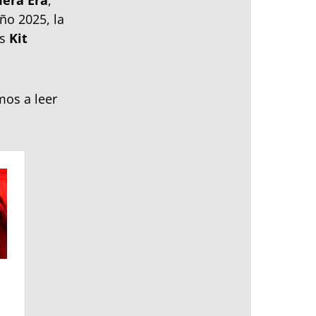
mera Era
,
ño 2025, la
os
Kit
amos a leer