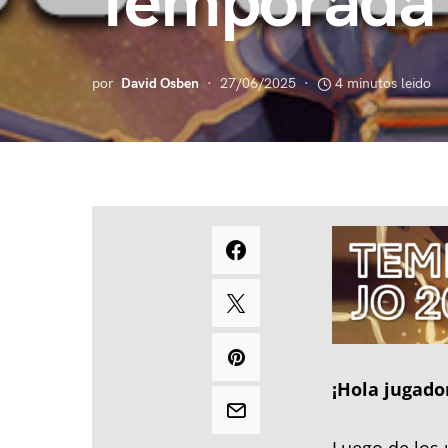
Temporada 
por
David Osben
27/06/2025
4 minutos leido
¡Hola jugado