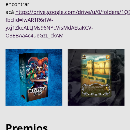
encontrar
acá
https://drive.google.com/drive/u/0/folders/
fbclid=IwAR1R6rlW-
yxj1ZkeALLJMs96NYcVisMdAEtaKCV-
O3EBAa4c4ueGzL_ckAM
Premios