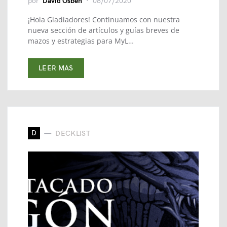
por
David Osben
08/07/2020
¡Hola Gladiadores! Continuamos con nuestra
nueva sección de artículos y guías breves de
mazos y estrategias para MyL…
LEER MAS
D
DECKLIST