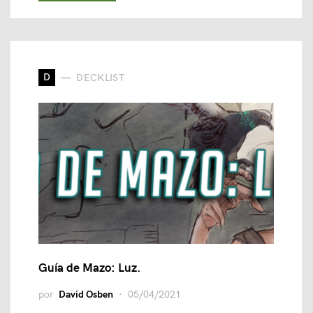
D
DECKLIST
Guía de Mazo: Luz.
por
David Osben
05/04/2021