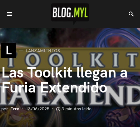
L
LANZAMIENTOS
Las Toolkit llegan a
Furia Extendido
por
Erre
13/06/2025
3 minutos leido