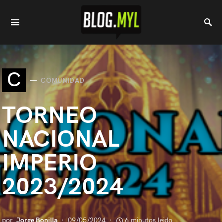
C
COMUNIDAD
TORNEO
NACIONAL
IMPERIO
2023/2024
por
Jorge Bonilla
09/05/2024
6 minutos leido