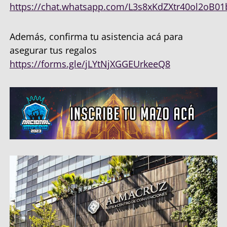
https://chat.whatsapp.com/L3s8xKdZXtr40ol2oB0
Además, confirma tu asistencia acá para
asegurar tus regalos
https://forms.gle/jLYtNjXGGEUrkeeQ8