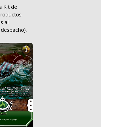
 Kit de
 productos
s al
 despacho).