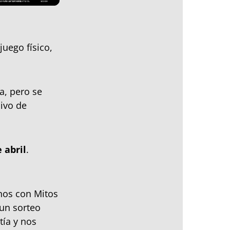
uego físico,
a, pero se
sivo de
 abril
.
nos con Mitos
un sorteo
ía y nos