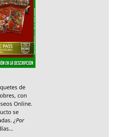
aquetes de
sobres, con
iseos Online.
ducto se
zadas.
¿Por
días…