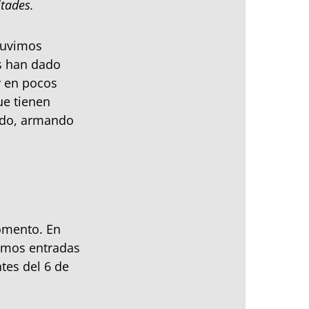
ltades.
tuvimos
os han dado
y en pocos
ue tienen
ando, armando
omento. En
emos entradas
tes del 6 de