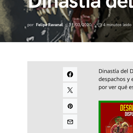
Dinastía de
por
Felipe Ravanal
31/03/2020
4 minutos leido
Dinastía del 
despachos y 
por ver qué e