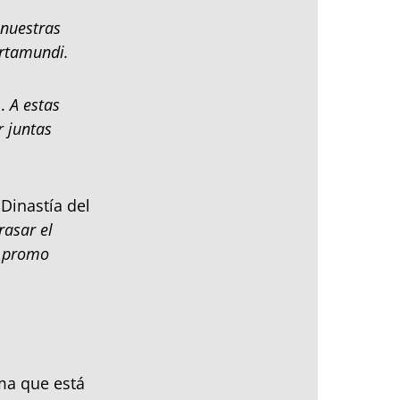
nuestras
artamundi.
.
A estas
r juntas
Dinastía del
rasar el
s promo
ma que está