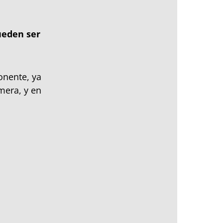
ueden ser
onente, ya
mera, y en