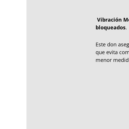
Vibración M
bloqueados
.
Este don aseg
que evita co
menor medida