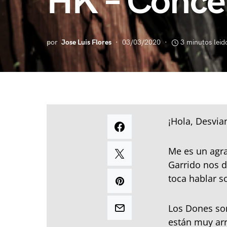
HK – Conce
por
Jose Luis Flores
03/03/2020
3 minutos leid
¡Hola, Desvia
Me es un agra
Garrido nos d
toca hablar s
Los Dones son
están muy arr