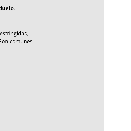
 duelo
.
estringidas,
. Son comunes