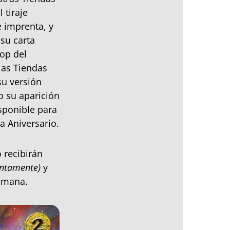
 tiraje
 imprenta, y
su carta
op del
las Tiendas
u versión
o su aparición
sponible para
 Aniversario.
 recibirán
ontamente)
y
semana.