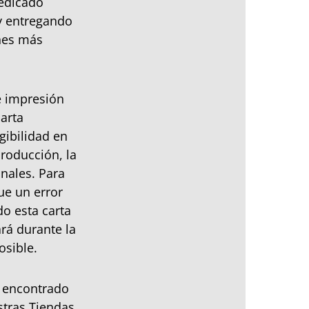
dedicado
y entregando
ones más
e impresión
arta
gibilidad en
roducción, la
onales. Para
ue un error
o esta carta
rá durante la
osible.
s encontrado
stras Tiendas