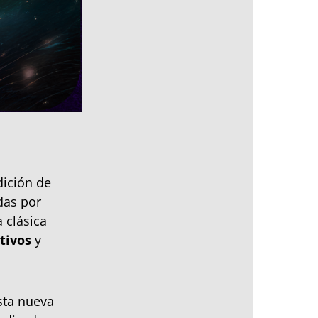
dición de
das por
 clásica
tivos
y
sta nueva