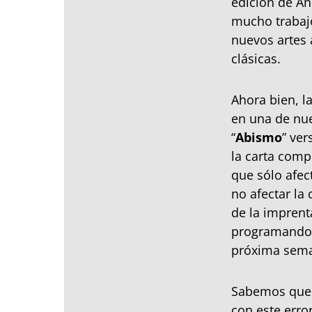
edición de An
mucho trabajo
nuevos artes 
clásicas.
Ahora bien, 
en una de nue
“
Abismo
” ve
la carta comp
que sólo afec
no afectar la
de la imprent
programando u
próxima seman
Sabemos que e
con este erro