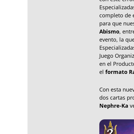
Especializada
completo de e
para que nues
Abismo
, ent
evento, la qu
Especializada
Juego Organiz
en el Product
el
formato Ra
Con esta nuev
dos cartas p
Nephre-Ka
ve