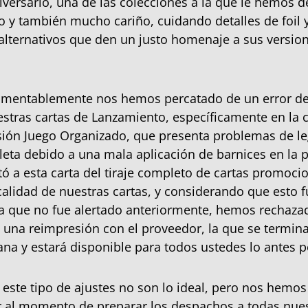
iversario, una de las colecciones a la que le hemos 
 y también mucho cariño, cuidando detalles de foil 
alternativos que den un justo homenaje a sus versi
lamentablemente nos hemos percatado de un error d
stras cartas de Lanzamiento, específicamente en la c
rsión Juego Organizado, que presenta problemas de le
leta debido a una mala aplicación de barnices en la p
tó a esta carta del tiraje completo de cartas promoci
 calidad de nuestras cartas, y considerando que esto f
a que no fue alertado anteriormente, hemos rechazad
na reimpresión con el proveedor, la que se termina
a y estará disponible para todos ustedes lo antes p
ste tipo de ajustes no son lo ideal, pero nos hemo
r al momento de preparar los despachos a todas nue