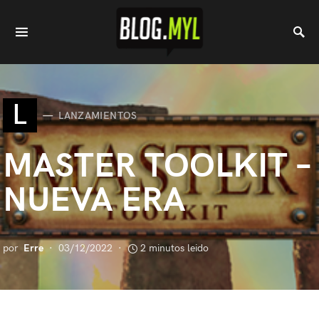
L
LANZAMIENTOS
MASTER TOOLKIT –
NUEVA ERA
por
Erre
03/12/2022
2 minutos leido